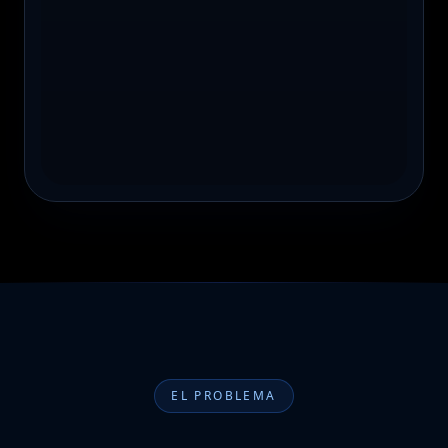
Motivos:
El mensaje coincide con patrones
•
habituales de campañas de fraude.
El mensaje incluye un enlace que
•
busca redirigirte a otra página.
10:42
EL PROBLEMA