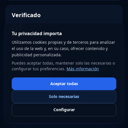
Verificado
0€
/ mes
Tu privacidad importa
Registrate y obtén más consultas gratis
Utilizamos cookies propias y de terceros para analizar
el uso de la web y, en su caso, ofrecer contenido y
Registro en segundos
✓
publicidad personalizada.
3 Análisis de documentos gratis al mes
✓
Puedes aceptar todas, mantener solo las necesarias o
configurar tus preferencias.
Más información
5 Vigilias gratis al mes
✓
Respuesta en segundos
✓
Aceptar todas
Solo necesarias
Empezar
Configurar
Más capacidad antes de pasar a pago